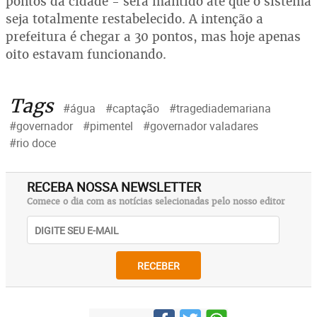
pontos da cidade - será mantido até que o sistema
seja totalmente restabelecido. A intenção a
prefeitura é chegar a 30 pontos, mas hoje apenas
oito estavam funcionando.
Tags
#água
#captação
#tragediademariana
#governador
#pimentel
#governador valadares
#rio doce
RECEBA NOSSA NEWSLETTER
Comece o dia com as notícias selecionadas pelo nosso editor
RECEBER