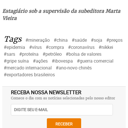
Estagiário sob a supervisão da
subeditora Marta
Vieira
Tags
#mineração
#china
#saúde
#soja
#preços
#epidemia
#vírus
#compra
#coronavírus
#nikkei
#sars
#proteína
#petróleo
#bolsa de valores
#gripe suína
#ações
#ibovespa
#guerra comercial
#mercado internacional
#ano-novo chinês
#exportadores brasileiros
RECEBA NOSSA NEWSLETTER
Comece o dia com as notícias selecionadas pelo nosso editor
RECEBER