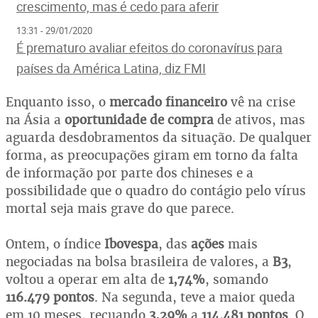
crescimento, mas é cedo para aferir
13:31 - 29/01/2020
É prematuro avaliar efeitos do coronavírus para
países da América Latina, diz FMI
Enquanto isso, o
mercado financeiro
vê na crise
na Ásia a
oportunidade de compra
de ativos, mas
aguarda desdobramentos da situação. De qualquer
forma, as preocupações giram em torno da falta
de informação por parte dos chineses e a
possibilidade que o quadro do contágio pelo vírus
mortal seja mais grave do que parece.
Ontem, o índice
Ibovespa
, das
ações
mais
negociadas na bolsa brasileira de valores, a
B3
,
voltou a operar em alta de
1,74%
, somando
116.479 pontos
. Na segunda, teve a maior queda
em 10 meses, recuando
3,29%
a
114.481 pontos
. O