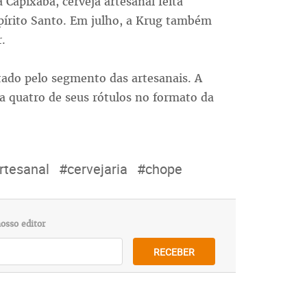
 Capixaba, cerveja artesanal feita
spírito Santo. Em julho, a Krug também
.
tado pelo segmento das artesanais. A
ra quatro de seus rótulos no formato da
rtesanal
#cervejaria
#chope
osso editor
RECEBER