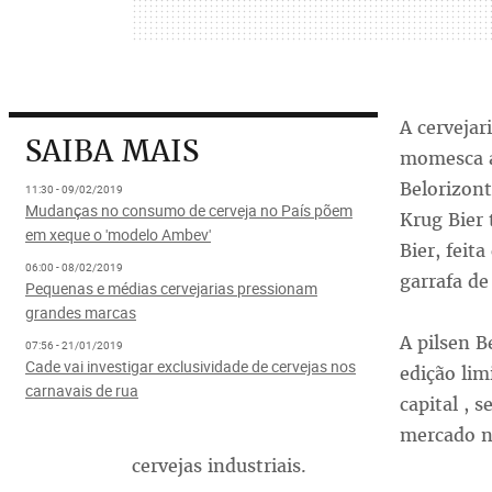
A cervejar
SAIBA MAIS
momesca as
Belorizont
11:30 - 09/02/2019
Mudanças no consumo de cerveja no País põem
Krug Bier
em xeque o 'modelo Ambev'
Bier, feit
06:00 - 08/02/2019
garrafa de
Pequenas e médias cervejarias pressionam
grandes marcas
A pilsen B
07:56 - 21/01/2019
Cade vai investigar exclusividade de cervejas nos
edição lim
carnavais de rua
capital , 
mercado n
cervejas industriais.