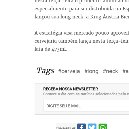
nesta terça-feira o primeiro caminhão da
especialmente para ser distribuída no E
lançou sua long neck, a Krug Áustria Bier
A estratégia visa mercado pouco aprovei
cervejaria também lança nesta terça-fei
lata de 473ml.
Tags
#cerveja
#long
#neck
#a
RECEBA NOSSA NEWSLETTER
Comece o dia com as notícias selecionadas pelo n
COMPARTILHE