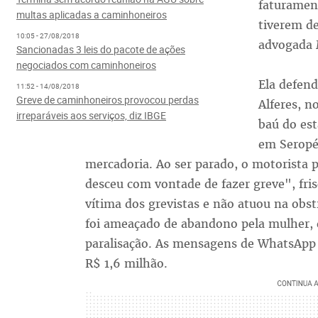
faturamen
multas aplicadas a caminhoneiros
tiverem de
10:05 - 27/08/2018
advogada M
Sancionadas 3 leis do pacote de ações
negociados com caminhoneiros
Ela defen
11:52 - 14/08/2018
Greve de caminhoneiros provocou perdas
Alferes, n
irreparáveis aos serviços, diz IBGE
baú do es
em Seropé
mercadoria. Ao ser parado, o motorista p
desceu com vontade de fazer greve", fri
vítima dos grevistas e não atuou na obstr
foi ameaçado de abandono pela mulher, q
paralisação. As mensagens de WhatsApp 
R$ 1,6 milhão.