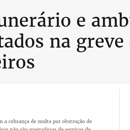
funerário e amb
ados na greve
iros
 a cobrança de multa por obstrução de
ros não são prestadoras de serviços de