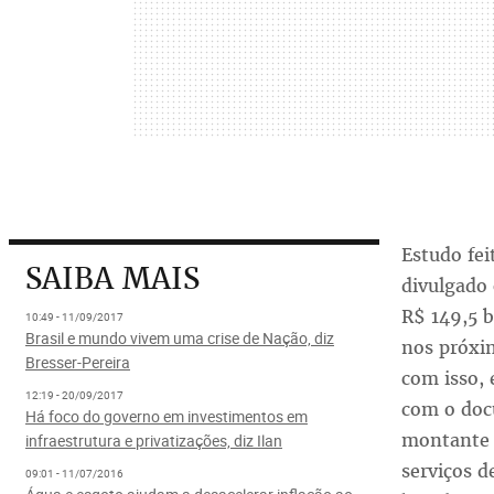
Estudo fei
SAIBA MAIS
divulgado 
R$ 149,5 b
10:49 - 11/09/2017
Brasil e mundo vivem uma crise de Nação, diz
nos próxim
Bresser-Pereira
com isso, 
12:19 - 20/09/2017
com o doc
Há foco do governo em investimentos em
montante é
infraestrutura e privatizações, diz Ilan
serviços d
09:01 - 11/07/2016