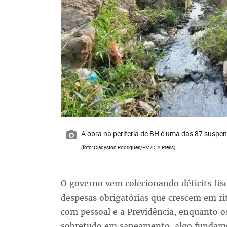
A obra na periferia de BH é uma das 87 suspens
(foto: Gladyston Rodrigues/EM/D.A Press)
O governo vem colecionando déficits fis
despesas obrigatórias que crescem em ri
com pessoal e a Previdência, enquanto 
sobretudo em saneamento, algo fundamen