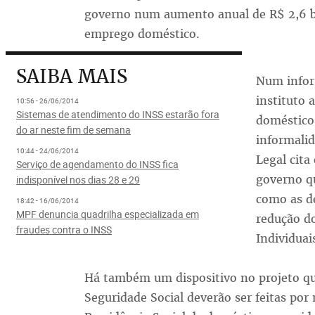
governo num aumento anual de R$ 2,6 b
emprego doméstico.
SAIBA MAIS
Num infor
instituto 
10:56 - 26/06/2014
Sistemas de atendimento do INSS estarão fora
doméstico
do ar neste fim de semana
informalid
10:44 - 24/06/2014
Legal cita
Serviço de agendamento do INSS fica
governo q
indisponível nos dias 28 e 29
como as d
18:42 - 16/06/2014
MPF denuncia quadrilha especializada em
redução d
fraudes contra o INSS
Individuai
Há também um dispositivo no projeto que
Seguridade Social deverão ser feitas po