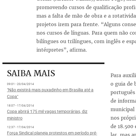
promovendo cursos de qualificação profis
mas a falta de mão de obra e a rotativi
projetos irem para frente. “Alguns cons
nos cursos de línguas. Para quem não con
bilíngues ou trilíngues, com inglês e es
intérpretes”, afirma.
SAIBA MAIS
Para auxil
o guia de 
09:01 - 20/04/2014
"Não existirá mais puxadinho em Brasília até a
português 
Copa"
de informa
18:07 - 17/04/2014
municipal 
Copa abrirá 175 mil vagas temporárias, diz
nos própri
ministro
de 18.500 
12:37 - 17/04/2014
Força Sindical planeja protestos em período pré-
lar, mas 