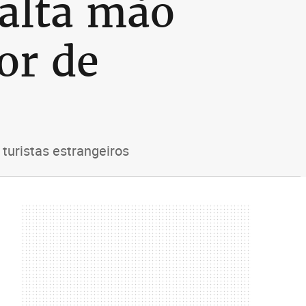
falta mão
or de
 turistas estrangeiros