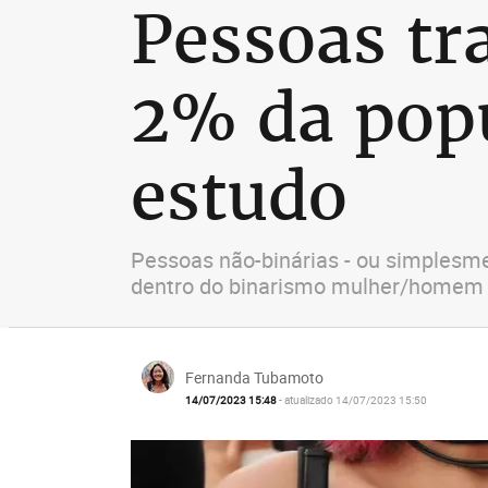
Pessoas tr
2% da popu
estudo
Pessoas não-binárias - ou simplesme
dentro do binarismo mulher/homem
Fernanda Tubamoto
14/07/2023 15:48
- atualizado 14/07/2023 15:50