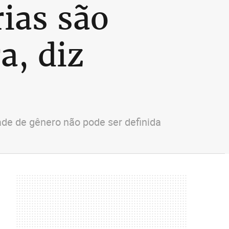
ias são
a, diz
de de gênero não pode ser definida