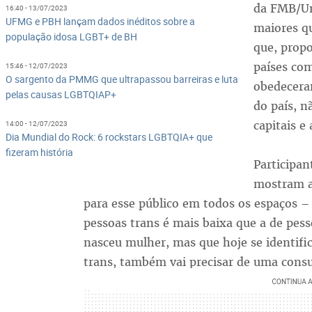
da FMB/Un
16:40 - 13/07/2023
UFMG e PBH lançam dados inéditos sobre a
maiores qu
população idosa LGBT+ de BH
que, prop
países com
15:46 - 12/07/2023
O sargento da PMMG que ultrapassou barreiras e luta
obedecera
pelas causas LGBTQIAP+
do país, n
capitais e 
14:00 - 12/07/2023
Dia Mundial do Rock: 6 rockstars LGBTQIA+ que
fizeram história
Participan
mostram a 
para esse público em todos os espaços – 
pessoas trans é mais baixa que a de pe
nasceu mulher, mas que hoje se identi
trans, também vai precisar de uma consul