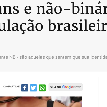
ans e não-binár
lação brasileir
nte NB - são aquelas que sentem que sua identida
COMPARTILHE
SIGA NO