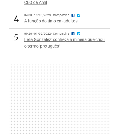
CEO da Amil
4
04:00 - 13/08/2023 - Compartilhe
A função do timo em adultos
5
09:26 - 01/02/2022 - Compartilhe
Lélia Gonzalez: conheça a mineira que criou
o termo 'pretuguês'