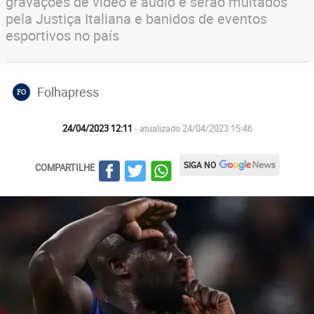
gravações de vídeo e áudio e serão multados
pela Justiça Italiana e banidos de eventos
esportivos no país
Folhapress
FO
24/04/2023 12:11
- atualizado 24/04/2023 15:46
SIGA NO
COMPARTILHE