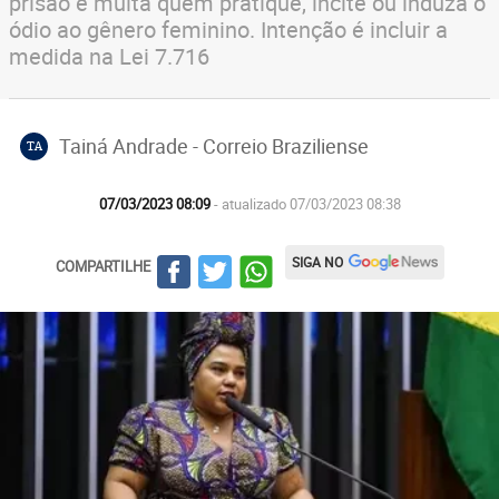
prisão e multa quem pratique, incite ou induza o
ódio ao gênero feminino. Intenção é incluir a
medida na Lei 7.716
Tainá Andrade - Correio Braziliense
TA
07/03/2023 08:09
- atualizado 07/03/2023 08:38
SIGA NO
COMPARTILHE