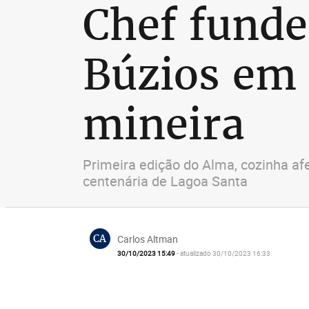
Chef funde
Búzios em
mineira
Primeira edição do Alma, cozinha af
centenária de Lagoa Santa
CA
Carlos Altman
30/10/2023 15:49
- atualizado 30/10/2023 16:33