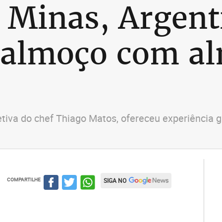
 Minas, Argent
 almoço com a
etiva do chef Thiago Matos, ofereceu experiênci
COMPARTILHE
SIGA NO