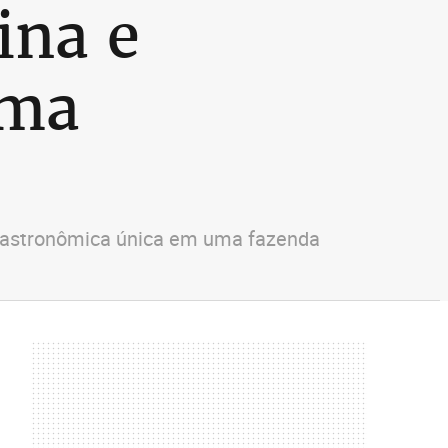
ina e
lma
a gastronômica única em uma fazenda