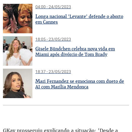
04:00 - 24/05/2023
L
onga nacional 'Levante' defende o aborto
em Cannes
18:05 - 23/05/2023
G
isele Bündchen celebra nova vida em
Miami após divórcio de Tom Brady
18:37 - 23/05/2023
M
ari Fernandez se emociona com dueto de
AI com Marília Mendonça
GKay prosseguiu explicando a situação: 'Desde a