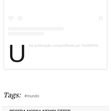
U
ma publicação compartilhada por %uD835%uDD7D%uD835%uDD8E%uD835%uDD88%uD835%uDD8D%uD835%uDD86%uD835%uDD97%uD835%uDD89 %uD835%uDD6D%uD835%uDD94%uD835%uDD93%uD835%uDD86 (@richardbonaofficial)
Tags:
#mundo