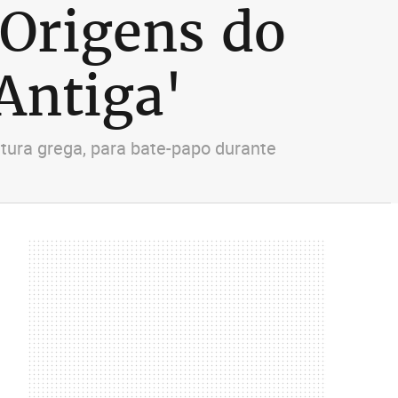
 'Origens do
Antiga'
atura grega, para bate-papo durante