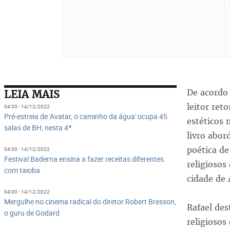
De acordo 
LEIA MAIS
leitor ret
04:00 - 14/12/2022
Pré-estreia de 'Avatar, o caminho da água' ocupa 45
estéticos 
salas de BH, nesta 4ª
livro abo
poética de
04:00 - 14/12/2022
Festival Baderna ensina a fazer receitas diferentes
religioso
com taioba
cidade de 
04:00 - 14/12/2022
Mergulhe no cinema radical do diretor Robert Bresson,
Rafael des
o guru de Godard
religiosos