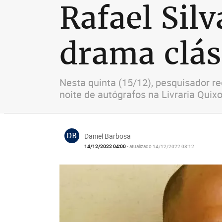
Rafael Silv
drama clás
Nesta quinta (15/12), pesquisador re
noite de autógrafos na Livraria Quix
DB
Daniel Barbosa
14/12/2022 04:00
- atualizado 14/12/2022 08:12