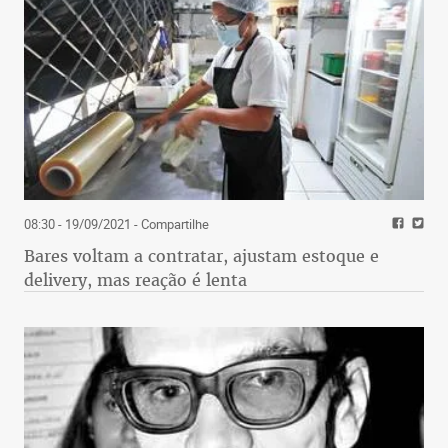
nos lembrou que no Pampulha houve ainda mais
acidentes que no Carlos Prates. Erroneamente,
o Reginaldo menciona também que ninguém
reclama do aeroporto de Congonhas, isso
porque ele não c
08:30 - 19/09/2021
- Compartilhe
Bares voltam a contratar, ajustam estoque e
delivery, mas reação é lenta