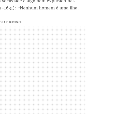
m sociedade é algo bem explicado nas
572-1631): “Nenhum homem é uma ilha,