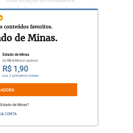
Uma situação extremamente
desafiadora que nós, profissionais da
saúde, estamos observando, é o baixo
volume de
atendimento
nos
hospitais,
s conteúdos favoritos.
aram de adoecer ou ter outros problemas
ado de Minas.
ejam apavoradas, sofrendo e morrendo em
Estado de Minas
de
R$ 9,90
por apenas
R$ 1,90
as em meio à
pandemia
é parte do desafio
nos 2 primeiros meses
 AGORA
 Estado de Minas?
UA CONTA