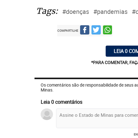
Tags:
#doenças
#pandemias
#c
COMPARTILHE
LEIA 0 CO
*PARA COMENTAR, FAÇ
Os comentários são de responsabilidade de seus a
Minas.
Leia 0 comentários
EN
A velocidade de informações e infecções