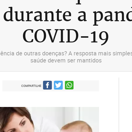
 durante a pan
COVID-19
ência de outras doenças? A resposta mais simples
saúde devem ser mantidos
COMPARTILHE