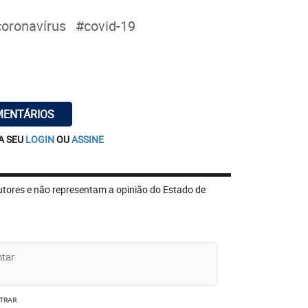
oronavírus
#covid-19
MENTÁRIOS
A SEU
LOGIN
OU
ASSINE
utores e não representam a opinião do Estado de
TRAR
 de COVID-19 estão sendo monitoradas e