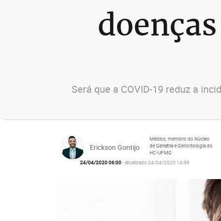
doenças
Será que a COVID-19 reduz a incid
Médico, membro do Núcleo
de Geriatria e Gerontologia do
Erickson Gontijo
HC-UFMG
24/04/2020 06:00
- atualizado 24/04/2020 14:59