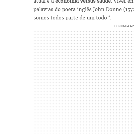
atual é a
economia versus saúde
. Viver e
palavras do poeta inglês John Donne (1
somos todos parte de um todo”.