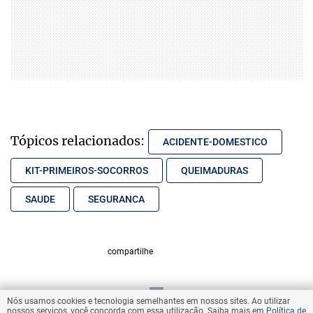
Tópicos relacionados:
ACIDENTE-DOMESTICO
KIT-PRIMEIROS-SOCORROS
QUEIMADURAS
SAUDE
SEGURANCA
compartilhe
Nós usamos cookies e tecnologia semelhantes em nossos sites. Ao utilizar
VOLTAR AO TOPO
nossos serviços, você concorda com essa utilização. Saiba mais em
Política de