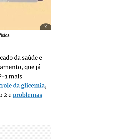
x
ísica
cado da saúde e
camento, que já
P-1 mais
role da glicemia
,
o 2 e
problemas