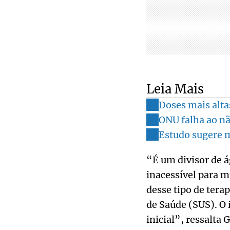
Leia Mais
Doses mais alta
ONU falha ao n
Estudo sugere 
“É um divisor de á
inacessível para m
desse tipo de ter
de Saúde (SUS). O 
inicial”, ressalta G