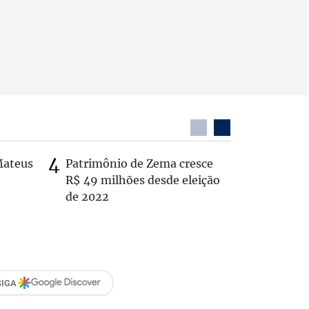
Mateus
Patrimônio de Zema cresce
Casal é 
R$ 49 milhões desde eleição
com o c
de 2022
em rodo
SIGA