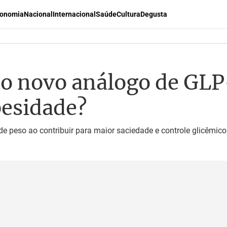
onomia
Nacional
Internacional
Saúde
Cultura
Degusta
o novo análogo de GLP
besidade?
e peso ao contribuir para maior saciedade e controle glicêmic