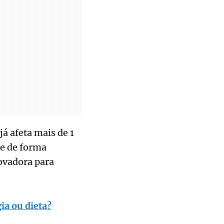
á afeta mais de 1
ce de forma
ovadora para
a ou dieta?