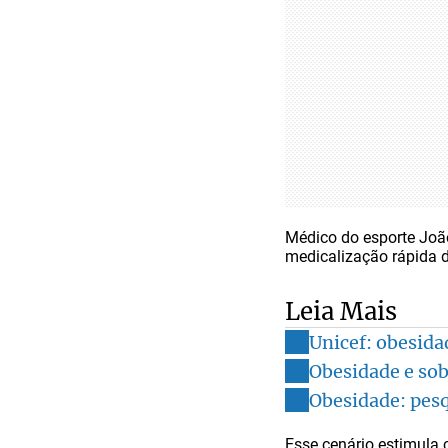
Médico do esporte João
medicalização rápida d
Leia Mais
Unicef: obesida
Obesidade e sob
Obesidade: pesq
Esse cenário estimula