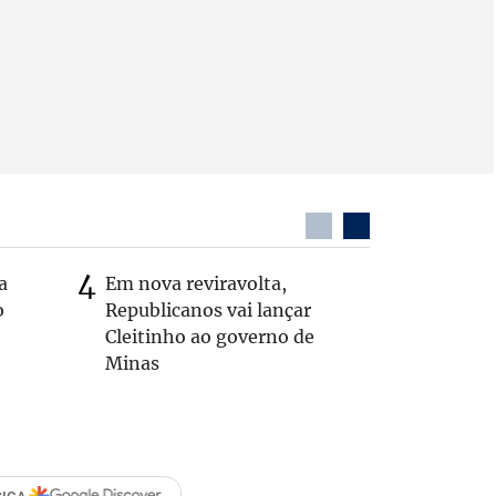
a
Em nova reviravolta,
MG: vere
o
Republicanos vai lançar
morto de
Cleitinho ao governo de
interior
Minas