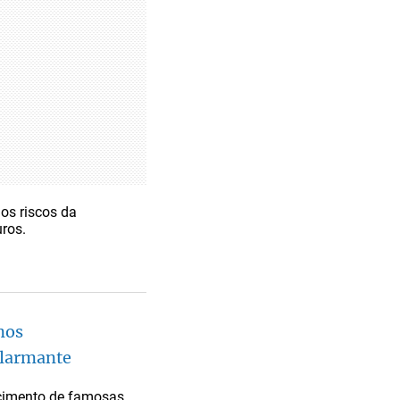
os riscos da
ros.
nos
alarmante
cimento de famosas