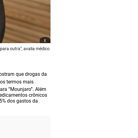
x
ara outra", avalia médico
mostram que drogas da
e os termos mais
ara “Mounjaro”. Além
medicamentos crônicos
5% dos gastos da