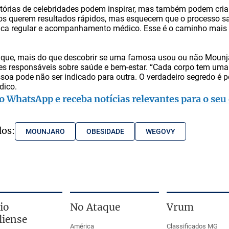
tórias de celebridades podem inspirar, mas também podem criar 
tos querem resultados rápidos, mas esquecem que o processo sau
ísica regular e acompanhamento médico. Esse é o caminho mais 
 que, mais do que descobrir se uma famosa usou ou não Mounja
s responsáveis sobre saúde e bem-estar. “Cada corpo tem uma 
oa pode não ser indicado para outra. O verdadeiro segredo é p
dico.
o WhatsApp e receba notícias relevantes para o seu 
dos:
MOUNJARO
OBESIDADE
WEGOVY
io
No Ataque
Vrum
liense
América
Classificados MG