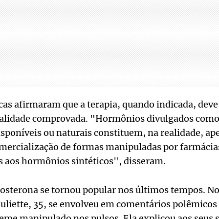
as afirmaram que a terapia, quando indicada, deve 
ualidade comprovada. "Hormônios divulgados como
isponíveis ou naturais constituem, na realidade, ap
mercialização de formas manipuladas por farmácias
s aos hormônios sintéticos", disseram.
tosterona se tornou popular nos últimos tempos. No
uliette, 35, se envolveu em comentários polêmicos
eme manipulado nos pulsos. Ela explicou aos seus 