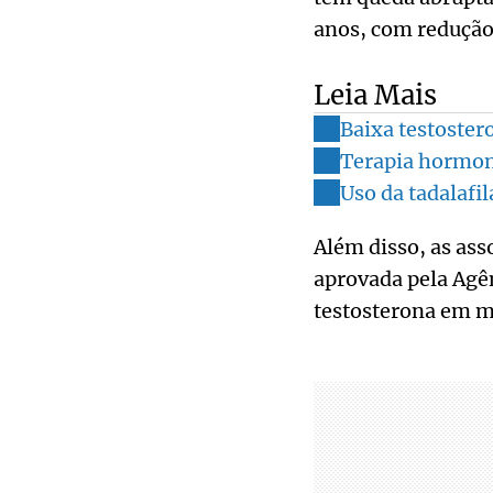
anos, com redução 
Leia Mais
Baixa testoster
Terapia hormona
Uso da tadalafil
Além disso, as as
aprovada pela Agên
testosterona em m