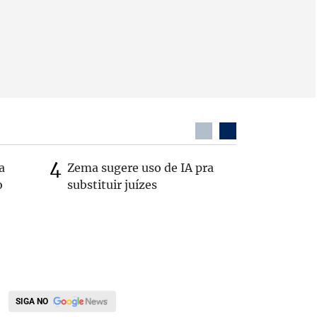
a
Zema sugere uso de IA pra
Em nova 
o
substituir juízes
Republic
Cleitinh
Minas
SIGA NO