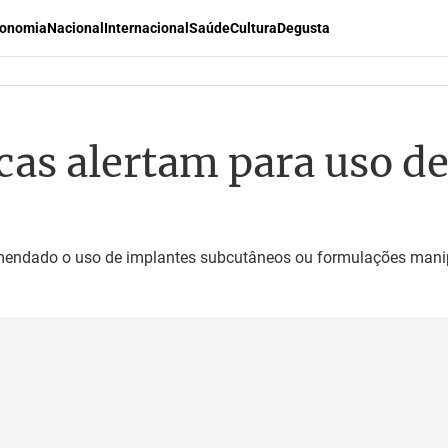
onomia
Nacional
Internacional
Saúde
Cultura
Degusta
as alertam para uso de
omendado o uso de implantes subcutâneos ou formulações mani