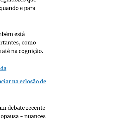
quando e para
mbém está
ortantes, como
 até na cognição.
nda
iar na eclosão de
 um debate recente
enopausa - nuances