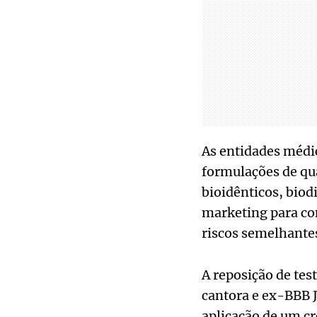
As entidades médic
formulações de q
bioidênticos, biod
marketing para co
riscos semelhante
A reposição de tes
cantora e ex-BBB J
aplicação de um cr