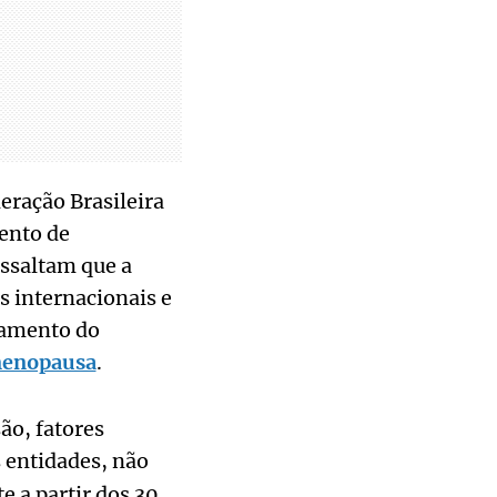
eração Brasileira
ento de
essaltam que a
s internacionais e
tamento do
enopausa
.
ão, fatores
 entidades, não
 a partir dos 30