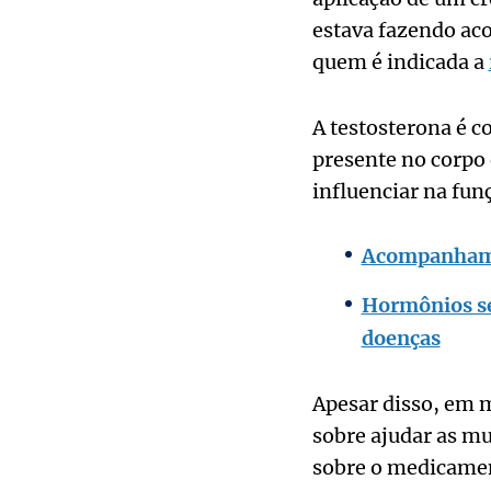
estava fazendo ac
quem é indicada a
A testosterona é 
presente no corpo
influenciar na fun
Acompanhame
Hormônios se
doenças
Apesar disso, em m
sobre ajudar as m
sobre o medicamen