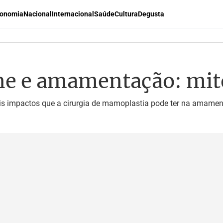
onomia
Nacional
Internacional
Saúde
Cultura
Degusta
one e amamentação: mit
s impactos que a cirurgia de mamoplastia pode ter na amamenta