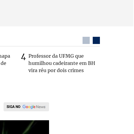
chapa
Professor da UFMG que
Após anú
 de
humilhou cadeirante em BH
Carlos B
vira réu por dois crimes
Zema: 'Q
SIGA NO