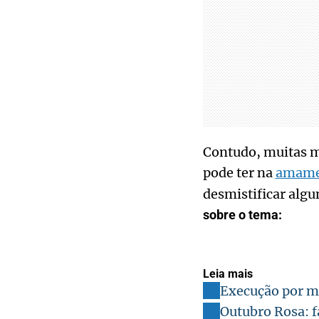
Contudo, muitas mu
pode ter na
amame
desmistificar alg
sobre o tema:
Leia mais
Execução por mo
Outubro Rosa: f