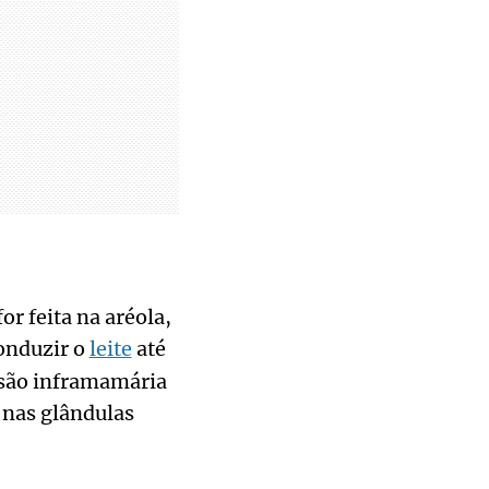
or feita na aréola,
conduzir o
leite
até
isão inframamária
a nas glândulas