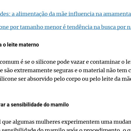
ades: a alimentação da mãe influencia na amament
cone por tamanho menor é tendência na busca por n
a o leite materno
comum é se o silicone pode vazar e contaminar o le
ne são extremamente seguras e o material não tem c
ilicone ser absorvido pelo corpo ou pelo leite da mã
rar a sensibilidade do mamilo
l que algumas mulheres experimentem uma mudan
 sensibilidade do mamilo após o procedimento, o qu