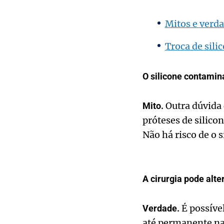
Mitos e verd
Troca de sili
O silicone contamin
Outra dúvida 
Mito.
próteses de silico
Não há risco de o s
A cirurgia pode alte
É possíve
Verdade.
até permanente na