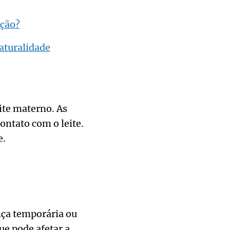
ação?
aturalidade
ite materno. As
ontato com o leite.
e.
ça temporária ou
e pode afetar a