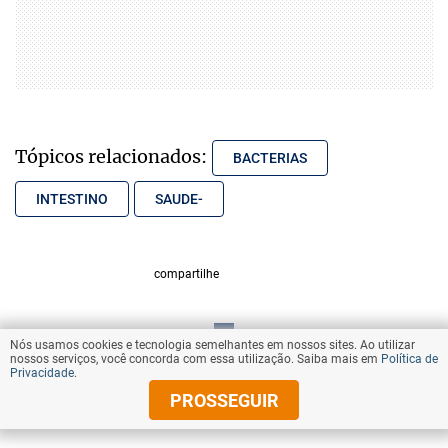
Tópicos relacionados:
BACTERIAS
INTESTINO
SAUDE-
compartilhe
Nós usamos cookies e tecnologia semelhantes em nossos sites. Ao utilizar
VOLTAR AO TOPO
nossos serviços, você concorda com essa utilização. Saiba mais em
Política de
Privacidade
.
PROSSEGUIR
© Copyright 2025 Diários Associados
Todos os direitos reservados.