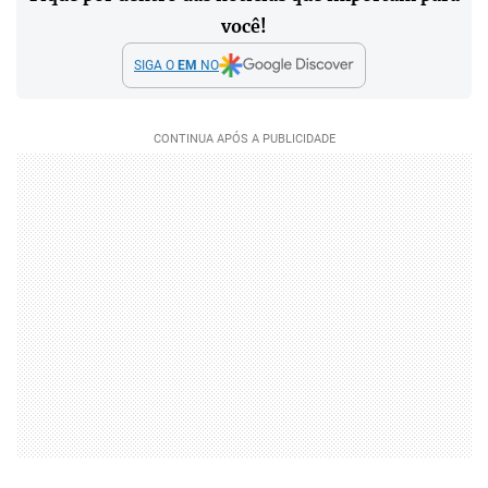
você!
SIGA O
EM
NO