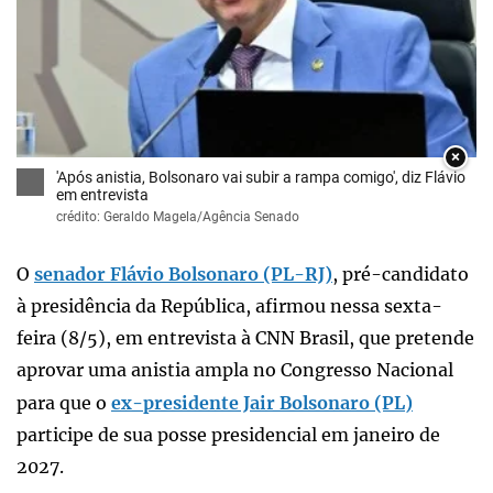
×
'Após anistia, Bolsonaro vai subir a rampa comigo', diz Flávio
em entrevista
crédito: Geraldo Magela/Agência Senado
O
senador Flávio Bolsonaro (PL-RJ)
, pré-candidato
à presidência da República, afirmou nessa sexta-
feira (8/5), em entrevista à CNN Brasil, que pretende
aprovar uma anistia ampla no Congresso Nacional
para que o
ex-presidente Jair Bolsonaro (PL)
participe de sua posse presidencial em janeiro de
2027.