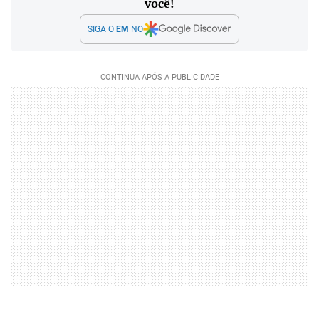
você!
SIGA O
EM
NO