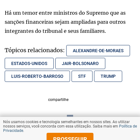
Há um temor entre ministros do Supremo que as
sanções financeiras sejam ampliadas para outros
integrantes do tribunal e seus familiares.
Tópicos relacionados:
ALEXANDRE-DE-MORAES
ESTADOS-UNIDOS
JAIR-BOLSONARO
LUIS-ROBERTO-BARROSO
STF
TRUMP
compartilhe
Nós usamos cookies e tecnologia semelhantes em nossos sites. Ao utilizar
VOLTAR AO TOPO
nossos serviços, você concorda com essa utilização. Saiba mais em
Política de
Privacidade
.
PROSSEGUIR
© Copyright 2025 Diários Associados