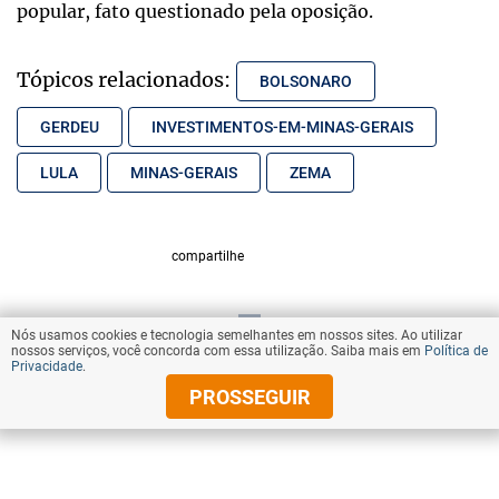
popular, fato questionado pela oposição.
Tópicos relacionados:
BOLSONARO
GERDEU
INVESTIMENTOS-EM-MINAS-GERAIS
LULA
MINAS-GERAIS
ZEMA
compartilhe
Nós usamos cookies e tecnologia semelhantes em nossos sites. Ao utilizar
VOLTAR AO TOPO
nossos serviços, você concorda com essa utilização. Saiba mais em
Política de
Privacidade
.
PROSSEGUIR
© Copyright 2025 Diários Associados
Todos os direitos reservados.