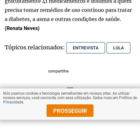
gratuitamente 41 medicamentos e insumos a quem
precisa tomar remédios de uso contínuo para tratar
a diabetes, a asma e outras condições de saúde.
(Renata Neves)
Tópicos relacionados:
ENTREVISTA
LULA
compartilhe
Nós usamos cookies e tecnologia semelhantes em nossos sites. Ao utilizar
VOLTAR AO TOPO
nossos serviços, você concorda com essa utilização. Saiba mais em
Política de
Privacidade
.
PROSSEGUIR
© Copyright 2025 Diários Associados
Todos os direitos reservados.