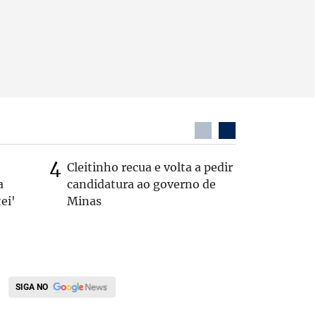
Cleitinho recua e volta a pedir
Quem é 
a
candidatura ao governo de
que teve
ei'
Minas
pelos E
SIGA NO