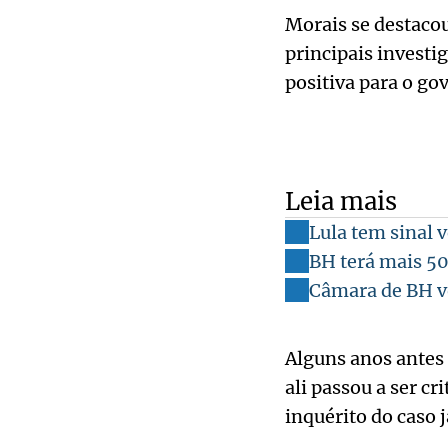
Morais se destacou
principais investi
positiva para o go
Leia mais
Lula tem sinal 
BH terá mais 50
Câmara de BH v
Alguns anos antes 
ali passou a ser cr
inquérito do caso 