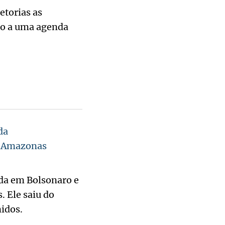
etorias as
ndo a uma agenda
da
r Amazonas
ada em Bolsonaro e
. Ele saiu do
idos.