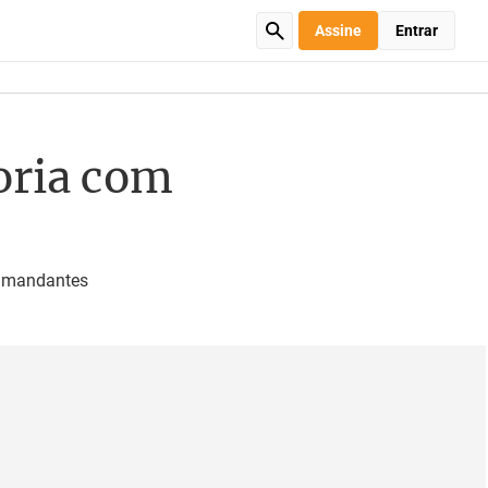
Assine
Entrar
oria com
o mandantes