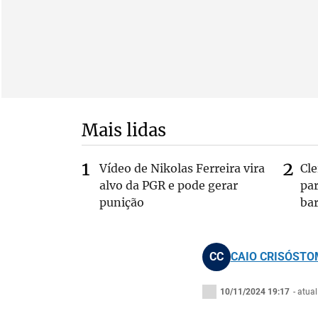
Mais lidas
Vídeo de Nikolas Ferreira vira
Cl
alvo da PGR e pode gerar
pa
punição
bar
CC
CAIO CRISÓST
10/11/2024 19:17
- atua