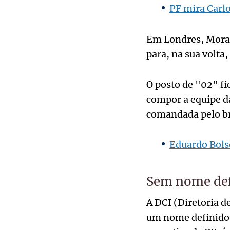
PF mira Carl
Em Londres, Morai
para, na sua volta
O posto de "02" fi
compor a equipe da
comandada pelo br
Eduardo Bols
Sem nome de
A DCI (Diretoria 
um nome definido. 