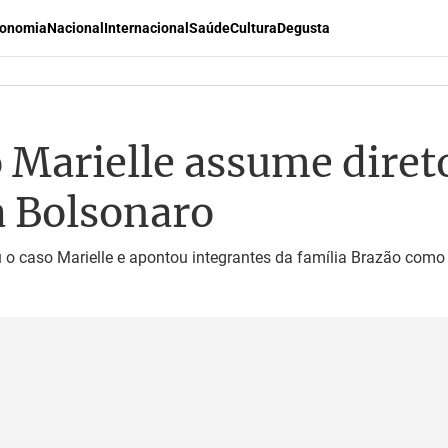
onomia
Nacional
Internacional
Saúde
Cultura
Degusta
 Marielle assume diret
a Bolsonaro
o caso Marielle e apontou integrantes da família Brazão com