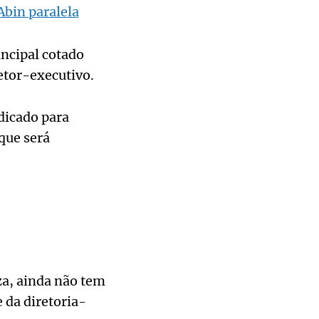
bin paralela
ncipal cotado
retor-executivo.
dicado para
que será
za, ainda não tem
 da diretoria-