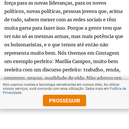
força para as novas lideranças, para os novos
políticos, novas políticas, pessoas jovens que, acima
de tudo, sabem mexer com as redes sociais e têm
muita garra para fazer isso. Porque a gente tem que
ter não só as mesmas armas, mas mais potência que
os bolsonaristas, e o que temos até então não
representa muito bem. Nós tivemos em Contagem
um exemplo perfeito: Marília Campos, muito bem
reeleita com um discurso perfeito: trabalho, renda,
emprego, praças, qualidade de vida. Não adotou um
Nós usamos cookies e tecnologia semelhantes em nossos sites. Ao utilizar
discurso identitário, um discurso muito extremista,
nossos serviços, você concorda com essa utilização. Saiba mais em
Política de
Privacidade
.
e foi ali muito bem reeleita numa cidade que,
PROSSEGUIR
sabemos, é bem à direita.