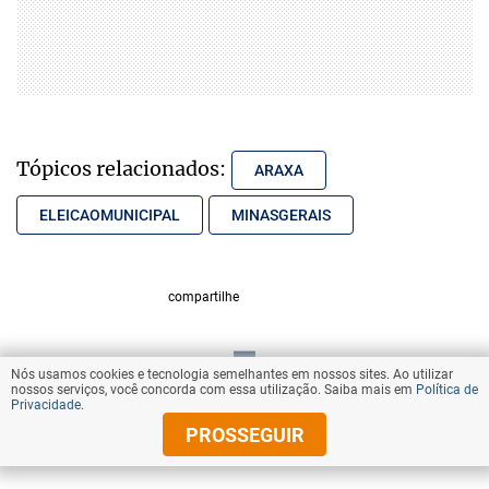
Tópicos relacionados:
ARAXA
ELEICAOMUNICIPAL
MINASGERAIS
compartilhe
Nós usamos cookies e tecnologia semelhantes em nossos sites. Ao utilizar
VOLTAR AO TOPO
nossos serviços, você concorda com essa utilização. Saiba mais em
Política de
Privacidade
.
PROSSEGUIR
© Copyright 2025 Diários Associados
Todos os direitos reservados.