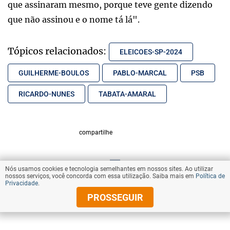
que assinaram mesmo, porque teve gente dizendo
que não assinou e o nome tá lá".
Tópicos relacionados:
ELEICOES-SP-2024
GUILHERME-BOULOS
PABLO-MARCAL
PSB
RICARDO-NUNES
TABATA-AMARAL
compartilhe
Nós usamos cookies e tecnologia semelhantes em nossos sites. Ao utilizar
VOLTAR AO TOPO
nossos serviços, você concorda com essa utilização. Saiba mais em
Política de
Privacidade
.
PROSSEGUIR
© Copyright 2025 Diários Associados
Todos os direitos reservados.