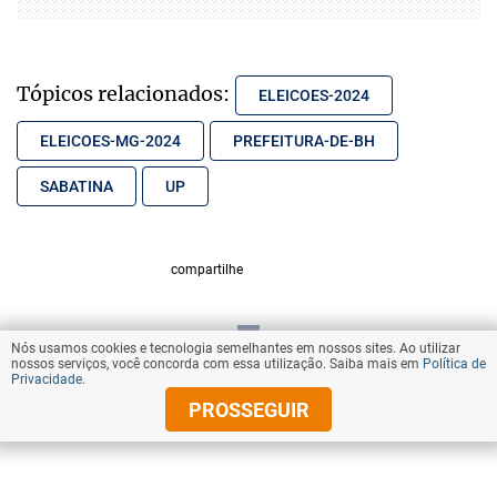
Tópicos relacionados:
ELEICOES-2024
ELEICOES-MG-2024
PREFEITURA-DE-BH
SABATINA
UP
compartilhe
Nós usamos cookies e tecnologia semelhantes em nossos sites. Ao utilizar
VOLTAR AO TOPO
nossos serviços, você concorda com essa utilização. Saiba mais em
Política de
Privacidade
.
PROSSEGUIR
© Copyright 2025 Diários Associados
Todos os direitos reservados.