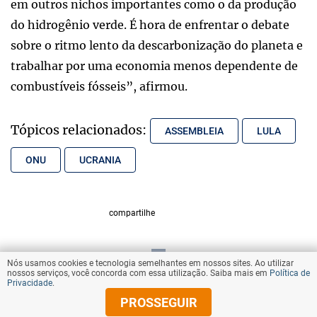
em outros nichos importantes como o da produção
do hidrogênio verde. É hora de enfrentar o debate
sobre o ritmo lento da descarbonização do planeta e
trabalhar por uma economia menos dependente de
combustíveis fósseis”, afirmou.
Tópicos relacionados:
ASSEMBLEIA
LULA
ONU
UCRANIA
compartilhe
Nós usamos cookies e tecnologia semelhantes em nossos sites. Ao utilizar
VOLTAR AO TOPO
nossos serviços, você concorda com essa utilização. Saiba mais em
Política de
Privacidade
.
PROSSEGUIR
© Copyright 2025 Diários Associados