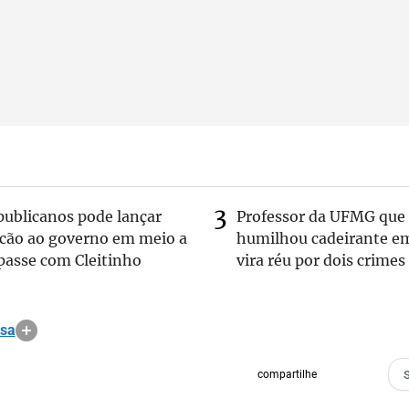
publicanos pode lançar
Professor da UFMG que
lcão ao governo em meio a
humilhou cadeirante e
passe com Cleitinho
vira réu por dois crimes
osa
compartilhe