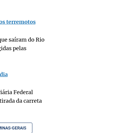
os terremotos
que saíram do Rio
idas pelas
dia
iária Federal
irada da carreta
INAS-GERAIS