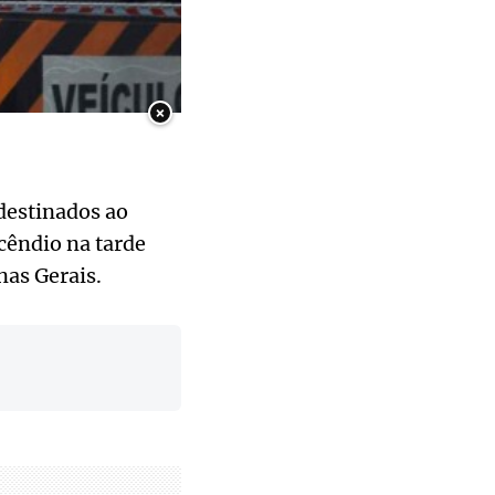
×
destinados ao
cêndio na tarde
nas Gerais.