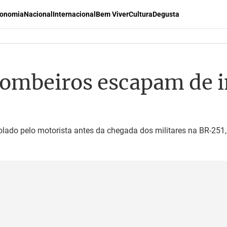
onomia
Nacional
Internacional
Bem Viver
Cultura
Degusta
ombeiros escapam de 
olado pelo motorista antes da chegada dos militares na BR-251,