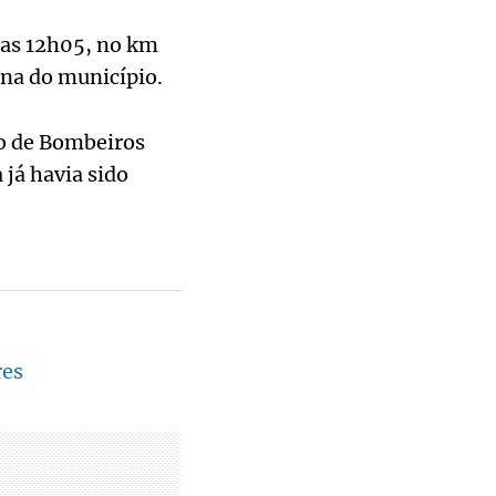
das 12h05, no km
ana do município.
ão de Bombeiros
 já havia sido
res