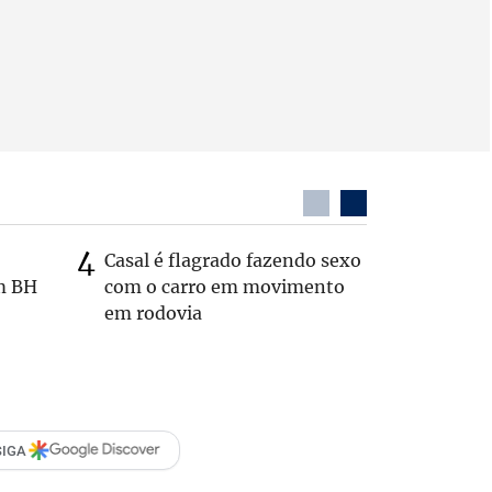
Casal é flagrado fazendo sexo
Zema sug
m BH
com o carro em movimento
substitui
em rodovia
SIGA