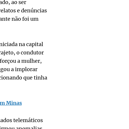
do, ao ser
relatos e denúncias
tante não foi um
iciada na capital
ajeto, o condutor
 forçou a mulher,
hegou a implorar
ncionando que tinha
 em Minas
dados telemáticos
nfirmou anomalias