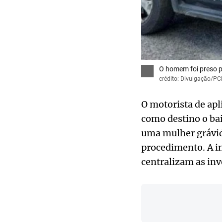
O homem foi preso p
crédito: Divulgação/P
O motorista de apl
como destino o bai
uma mulher grávida
procedimento. A in
centralizam as inv