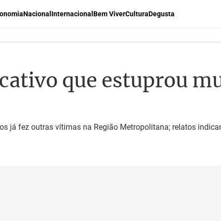
onomia
Nacional
Internacional
Bem Viver
Cultura
Degusta
icativo que estuprou mu
s já fez outras vítimas na Região Metropolitana; relatos indi