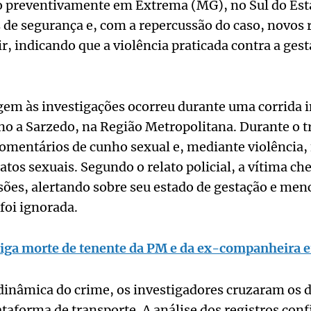
 preventivamente em Extrema (MG), no Sul do Esta
s de segurança e, com a repercussão do caso, novos 
, indicando que a violência praticada contra a ges
gem às investigações ocorreu durante uma corrida in
o a Sarzedo, na Região Metropolitana. Durante o tr
comentários de cunho sexual e, mediante violência,
 atos sexuais. Segundo o relato policial, a vítima c
sões, alertando sobre seu estado de gestação e me
foi ignorada.
stiga morte de tenente da PM e da ex-companheira
dinâmica do crime, os investigadores cruzaram os 
ataforma de transporte. A análise dos registros co