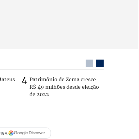
Mateus
Patrimônio de Zema cresce
Casal é 
R$ 49 milhões desde eleição
com o c
de 2022
em rodo
SIGA