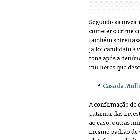
Segundo as invest
cometer o crime co
também sofreu assé
já foi candidato 
tona após a denúnc
mulheres que desc
Casa da Mulh
A confirmação de q
patamar das invest
ao caso, outras m
mesmo padrão de v