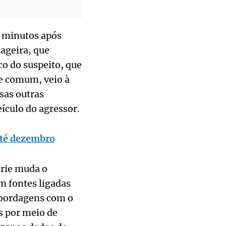
, minutos após
ageira, que
co do suspeito, que
te comum, veio à
sas outras
ículo do agressor.
até dezembro
érie muda o
m fontes ligadas
abordagens com o
s por meio de