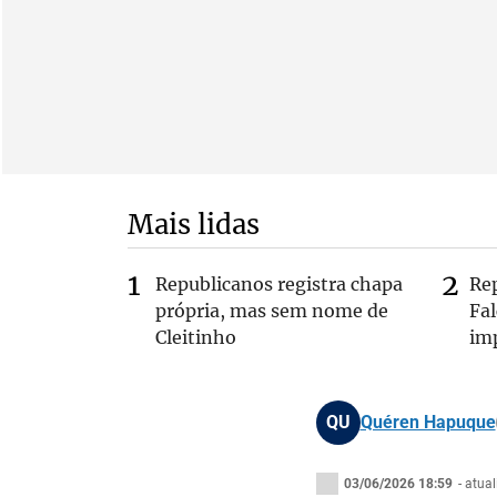
Mais lidas
Republicanos registra chapa
Re
própria, mas sem nome de
Fa
Cleitinho
im
QU
Quéren Hapuque
03/06/2026 18:59
- atua