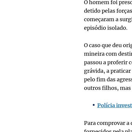
O homem foi preso
detido pelas força
começaram a surgir
episódio isolado.
O caso que deu ori
mineira com destin
passou a proferir 
grávida, a praticar
pelo fim das agres
outros filhos, mas 
Polícia inve
Para comprovar a 
fornecidos pela pl