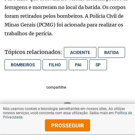
ferragens e morreram no local da batida. Os corpos
foram retirados pelos bombeiros. A Polícia Civil de
Minas Gerais (PCMG) foi acionada para realizar os
trabalhos de perícia.
Tópicos relacionados:
ACIDENTE
BATIDA
BOMBEIROS
FILHO
PAI
SP
compartilhe
Nós usamos cookies e tecnologia semelhantes em nossos sites. Ao utilizar
VOLTAR AO TOPO
nossos serviços, você concorda com essa utilização. Saiba mais em
Política de
Privacidade
.
PROSSEGUIR
© Copyright 2026 Diários Associados
Todos os direitos reservados.