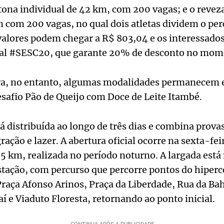
tona individual de 42 km, com 200 vagas; e o reve
com 200 vagas, no qual dois atletas dividem o per
valores podem chegar a R$ 803,04 e os interessados
l #SESC20, que garante 20% de desconto no momen
tra, no entanto, algumas modalidades permanecem 
esafio Pão de Queijo com Doce de Leite Itambé.
 distribuída ao longo de três dias e combina prova
ração e lazer. A abertura oficial ocorre na sexta-fei
 5 km, realizada no período noturno. A largada está
stação, com percurso que percorre pontos do hiperce
raça Afonso Arinos, Praça da Liberdade, Rua da Bah
í e Viaduto Floresta, retornando ao ponto inicial.