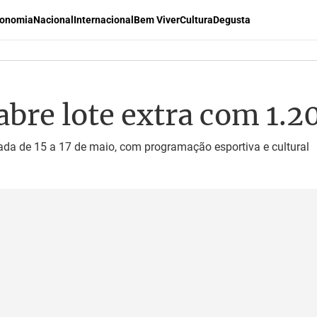
onomia
Nacional
Internacional
Bem Viver
Cultura
Degusta
bre lote extra com 1.2
izada de 15 a 17 de maio, com programação esportiva e cultural