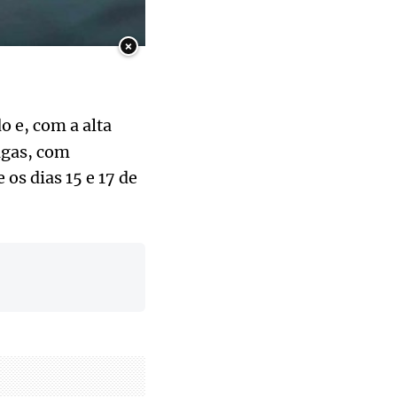
×
 e, com a alta
agas, com
 os dias 15 e 17 de