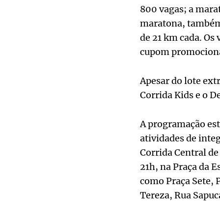
800 vagas; a mara
maratona, também 
de 21 km cada. Os 
cupom promociona
Apesar do lote ex
Corrida Kids e o D
A programação está
atividades de integ
Corrida Central de
21h, na Praça da E
como Praça Sete, P
Tereza, Rua Sapuca