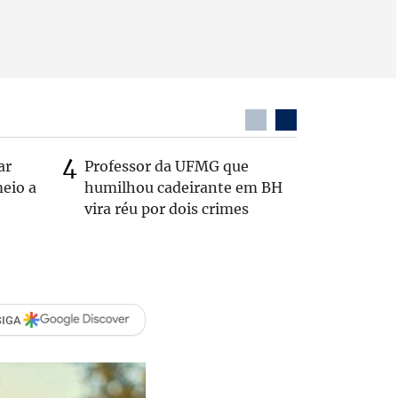
ar
Professor da UFMG que
Casal é 
eio a
humilhou cadeirante em BH
com o c
vira réu por dois crimes
em rodo
SIGA