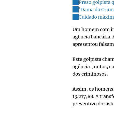
Preso golpista 
‘Dama do Crime
Cuidado máximo 
Um homem com inter
agência bancária. 
apresentou falsam
Este golpista cha
agência. Juntos, c
dos criminosos.
Assim, os homens 
13.217,88. A trans
preventivo do sist