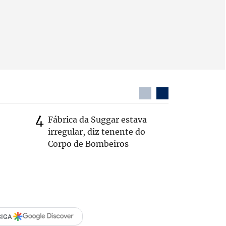
Fábrica da Suggar estava
Cleitinh
irregular, diz tenente do
hoje sob
Corpo de Bombeiros
candidat
SIGA