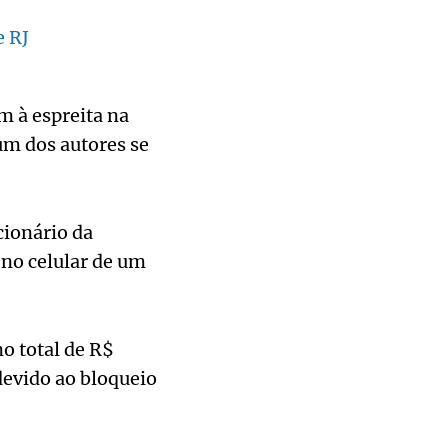
e RJ
m à espreita na
um dos autores se
ionário da
 no celular de um
o total de R$
 devido ao bloqueio