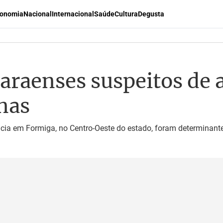
onomia
Nacional
Internacional
Saúde
Cultura
Degusta
araenses suspeitos de a
nas
a em Formiga, no Centro-Oeste do estado, foram determinante