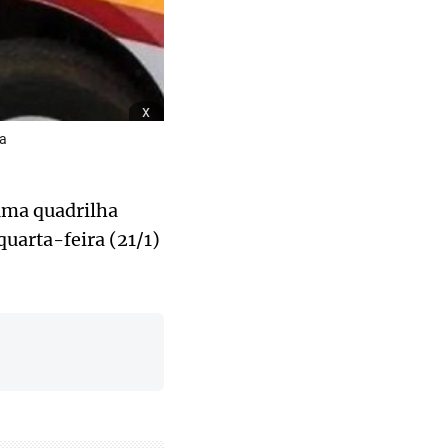
x
ga
 uma quadrilha
uarta-feira (21/1)