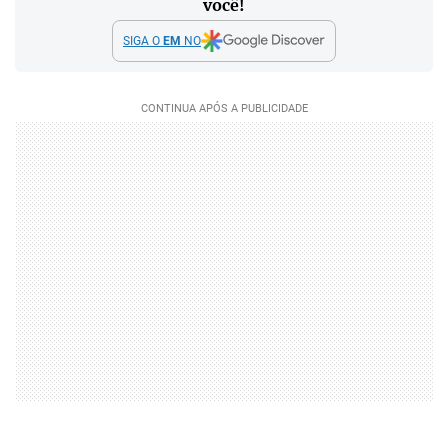
você!
SIGA O
EM
NO