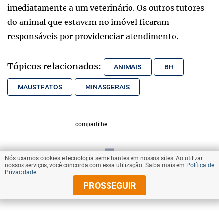
imediatamente a um veterinário. Os outros tutores
do animal que estavam no imóvel ficaram
responsáveis por providenciar atendimento.
Tópicos relacionados:
ANIMAIS
BH
MAUSTRATOS
MINASGERAIS
compartilhe
Nós usamos cookies e tecnologia semelhantes em nossos sites. Ao utilizar
VOLTAR AO TOPO
nossos serviços, você concorda com essa utilização. Saiba mais em
Política de
Privacidade
.
PROSSEGUIR
© Copyright 2025 Diários Associados
Todos os direitos reservados.