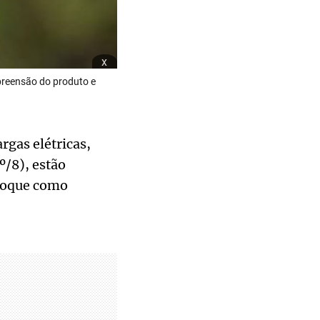
x
apreensão do produto e
rgas elétricas,
º/8), estão
hoque como