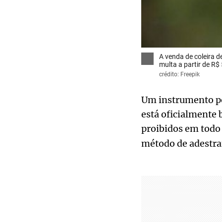
A venda de coleira d
multa a partir de R$ 
crédito: Freepik
Um instrumento pol
está oficialmente b
proibidos em todo 
método de adestr