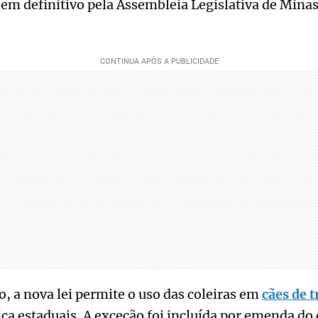
 em definitivo pela Assembleia Legislativa de Mina
o, a nova lei permite o uso das coleiras em
cães de t
ca estaduais. A exceção foi incluída por emenda do