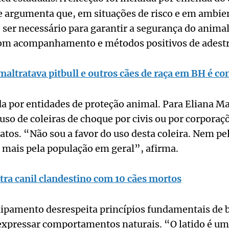
e argumenta que, em situações de risco e em ambien
er necessário para garantir a segurança do animal
com acompanhamento e métodos positivos de adest
ltratava pitbull e outros cães de raça em BH é c
da por entidades de proteção animal. Para Eliana Mal
so de coleiras de choque por civis ou por corporaçõ
tos. “Não sou a favor do uso desta coleira. Nem pe
 mais pela população em geral”, afirma.
tra canil clandestino com 10 cães mortos
uipamento desrespeita princípios fundamentais de 
 expressar comportamentos naturais. “O latido é u