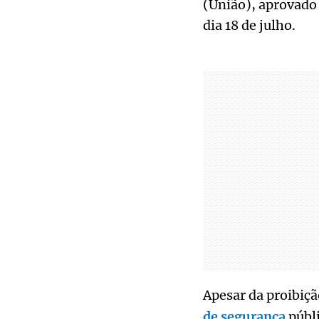
(União), aprovado
dia 18 de julho.
Apesar da proibiçã
de segurança
públi