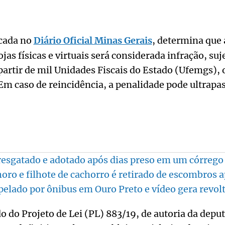
icada no
Diário Oficial Minas Gerais
, determina que 
as físicas e virtuais será considerada infração, suj
partir de mil Unidades Fiscais do Estado (Ufemgs), 
 Em caso de reincidência, a penalidade pode ultrapa
resgatado e adotado após dias preso em um córrego
o e filhote de cachorro é retirado de escombros a
pelado por ônibus em Ouro Preto e vídeo gera revol
o do Projeto de Lei (PL) 883/19, de autoria da depu