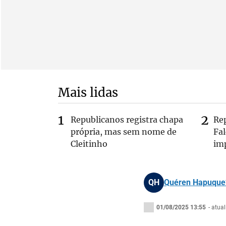
Mais lidas
Republicanos registra chapa
Re
própria, mas sem nome de
Fa
Cleitinho
im
QH
Quéren Hapuque
01/08/2025 13:55
- atua