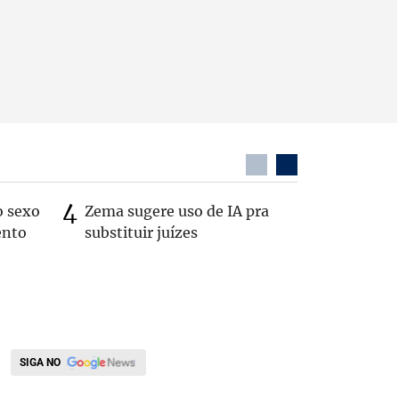
o sexo
Zema sugere uso de IA pra
Patrimôn
ento
substituir juízes
R$ 49 mi
de 2022
SIGA NO