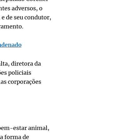
tes adversos, o
 e de seu condutor,
ramento.
ondenado
ta, diretora da
es policiais
las corporações
bem-estar animal,
ma forma de