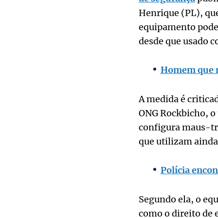
Henrique (PL), qu
equipamento pode s
desde que usado 
Homem que ma
A medida é critica
ONG Rockbicho, o u
configura maus-tra
que utilizam ainda
Polícia encon
Segundo ela, o eq
como o direito de