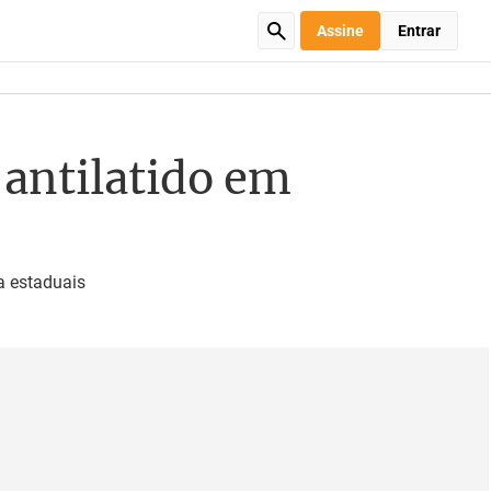
Assine
Entrar
 antilatido em
a estaduais