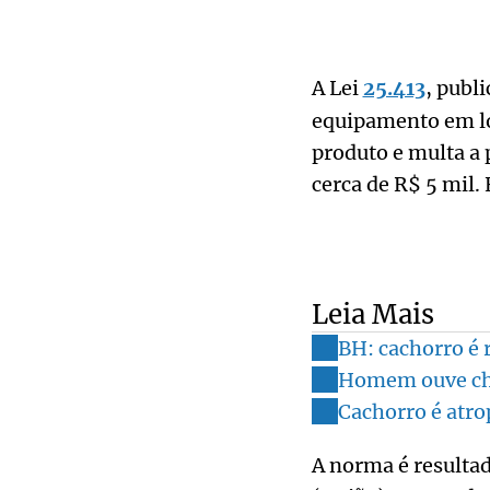
A Lei
25.413
, publ
equipamento em loj
produto e multa a 
cerca de R$ 5 mil.
Leia Mais
BH: cachorro é 
Homem ouve chor
Cachorro é atro
A norma é resultad