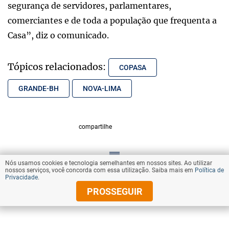
segurança de servidores, parlamentares,
comerciantes e de toda a população que frequenta a
Casa”, diz o comunicado.
Tópicos relacionados:
COPASA
GRANDE-BH
NOVA-LIMA
compartilhe
Nós usamos cookies e tecnologia semelhantes em nossos sites. Ao utilizar
VOLTAR AO TOPO
nossos serviços, você concorda com essa utilização. Saiba mais em
Política de
Privacidade
.
PROSSEGUIR
© Copyright 2025 Diários Associados
Todos os direitos reservados.