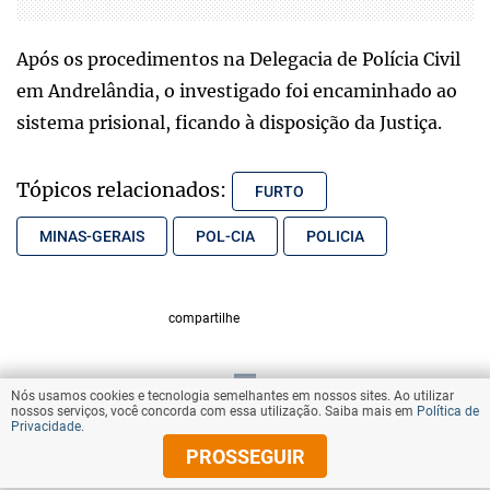
Após os procedimentos na Delegacia de Polícia Civil
em Andrelândia, o investigado foi encaminhado ao
sistema prisional, ficando à disposição da Justiça.
Tópicos relacionados:
FURTO
MINAS-GERAIS
POL-CIA
POLICIA
compartilhe
Nós usamos cookies e tecnologia semelhantes em nossos sites. Ao utilizar
VOLTAR AO TOPO
nossos serviços, você concorda com essa utilização. Saiba mais em
Política de
Privacidade
.
PROSSEGUIR
© Copyright 2025 Diários Associados
Todos os direitos reservados.