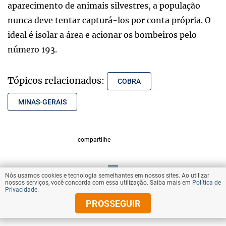
aparecimento de animais silvestres, a população
nunca deve tentar capturá-los por conta própria. O
ideal é isolar a área e acionar os bombeiros pelo
número 193.
Tópicos relacionados:
COBRA
MINAS-GERAIS
compartilhe
Nós usamos cookies e tecnologia semelhantes em nossos sites. Ao utilizar
VOLTAR AO TOPO
nossos serviços, você concorda com essa utilização. Saiba mais em
Política de
Privacidade
.
PROSSEGUIR
© Copyright 2025 Diários Associados
Todos os direitos reservados.