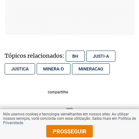
Tópicos relacionados:
BH
JUSTI-A
JUSTICA
MINERA-O
MINERACAO
compartilhe
Nós usamos cookies e tecnologia semelhantes em nossos sites. Ao utilizar
VOLTAR AO TOPO
nossos serviços, você concorda com essa utilização. Saiba mais em
Política de
Privacidade
.
PROSSEGUIR
© Copyright 2025 Diários Associados
Todos os direitos reservados.