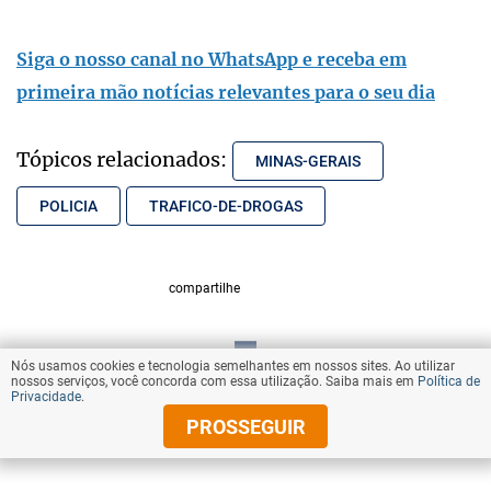
Siga o nosso canal no WhatsApp e receba em
primeira mão notícias relevantes para o seu dia
Tópicos relacionados:
MINAS-GERAIS
POLICIA
TRAFICO-DE-DROGAS
compartilhe
Nós usamos cookies e tecnologia semelhantes em nossos sites. Ao utilizar
VOLTAR AO TOPO
nossos serviços, você concorda com essa utilização. Saiba mais em
Política de
Privacidade
.
PROSSEGUIR
© Copyright 2025 Diários Associados
Todos os direitos reservados.