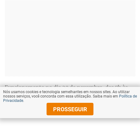
Funcionamento no dia 20 de novembro, das 7h às
Nós usamos cookies e tecnologia semelhantes em nossos sites. Ao utilizar
13h.
nossos serviços, você concorda com essa utilização. Saiba mais em
Política de
Privacidade
.
PROSSEGUIR
Programa Abastecer