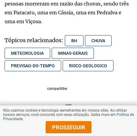
pessoas morreram em razão das chuvas, sendo três
em Paracatu, uma em Cássia, uma em Pedralva e
uma em Viçosa.
Tópicos relacionados:
BH
CHUVA
METEOROLOGIA
MINAS-GERAIS
PREVISAO-DO-TEMPO
RISCO-GEOLOGICO
compartilhe
Nós usamos cookies e tecnologia semelhantes em nossos sites. Ao utilizar
VOLTAR AO TOPO
nossos serviços, você concorda com essa utilização. Saiba mais em
Política de
Privacidade
.
PROSSEGUIR
© Copyright 2025 Diários Associados
Todos os direitos reservados.