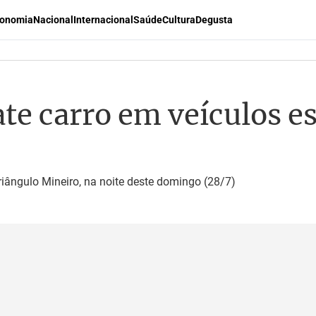
onomia
Nacional
Internacional
Saúde
Cultura
Degusta
te carro em veículos e
iângulo Mineiro, na noite deste domingo (28/7)