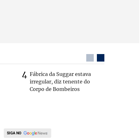
Fábrica da Suggar estava
Cleitinh
irregular, diz tenente do
hoje sob
Corpo de Bombeiros
candidat
SIGA NO