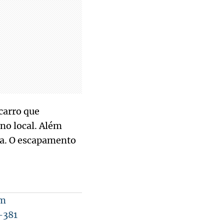
carro que
no local. Além
ia. O escapamento
em
-381