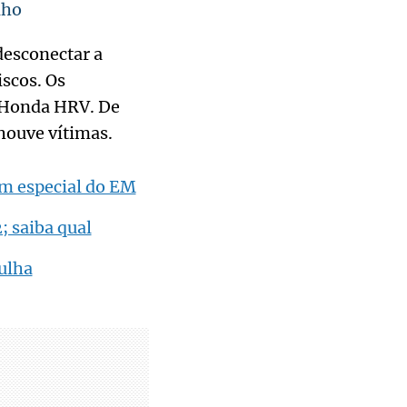
lho
desconectar a
iscos. Os
 Honda HRV. De
 houve vítimas.
em especial do EM
; saiba qual
ulha